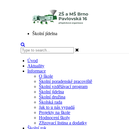
Školní jídelna
Úvod
Aktuality
Informace
O škole
Školní poradenské pracoviště
Školní vzdělávací program
Školní jídelna
Školní družina
Školská rada
Jak to u nás vypadá
Projekty na škole
Hodnocení školy
Zřizovací listina a dodatky
Školní rok