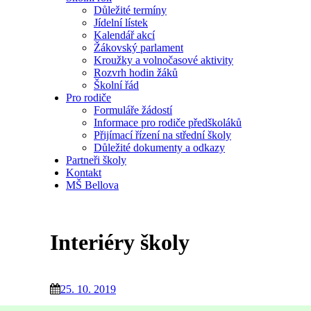
Důležité termíny
Jídelní lístek
Kalendář akcí
Žákovský parlament
Kroužky a volnočasové aktivity
Rozvrh hodin žáků
Školní řád
Pro rodiče
Formuláře žádostí
Informace pro rodiče předškoláků
Přijímací řízení na střední školy
Důležité dokumenty a odkazy
Partneři školy
Kontakt
MŠ Bellova
Interiéry školy
25. 10. 2019