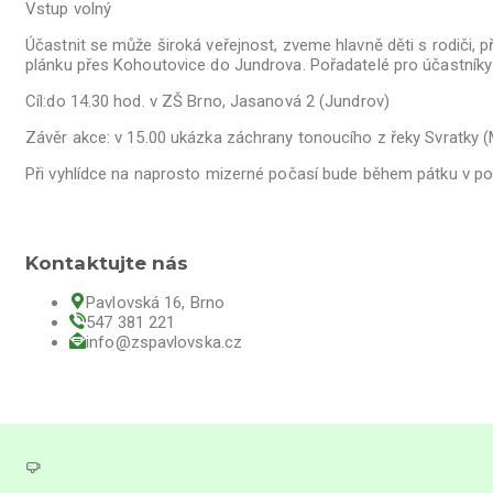
Vstup volný
Účastnit se může široká veřejnost, zveme hlavně děti s rodiči, p
plánku přes Kohoutovice do Jundrova. Pořadatelé pro účastníky 
Cíl:do 14.30 hod. v ZŠ Brno, Jasanová 2 (Jundrov)
Závěr akce: v 15.00 ukázka záchrany tonoucího z řeky Svratky 
Při vyhlídce na naprosto mizerné počasí bude během pátku v po
Kontaktujte nás
Pavlovská 16, Brno
547 381 221
info@zspavlovska.cz