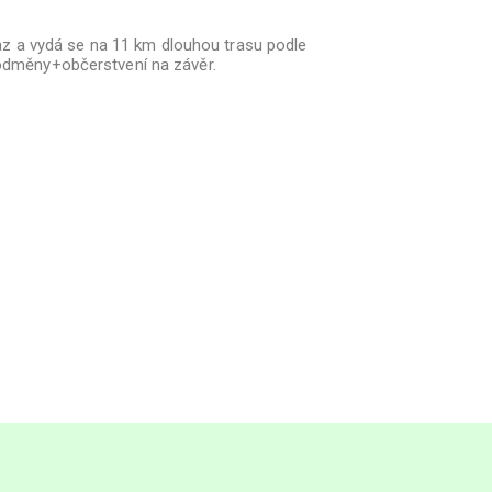
ůkaz a vydá se na 11 km dlouhou trasu podle
é odměny+občerstvení na závěr.