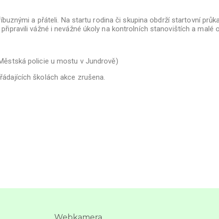
říbuznými a přáteli. Na startu rodina či skupina obdrží startovní pr
připravili vážné i nevážné úkoly na kontrolních stanovištích a mal
(Městská policie u mostu v Jundrově)
řádajících školách akce zrušena.
Webkamera