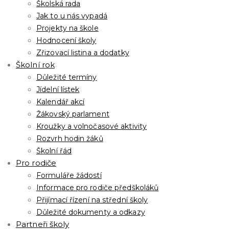
Školská rada
Jak to u nás vypadá
Projekty na škole
Hodnocení školy
Zřizovací listina a dodatky
Školní rok
Důležité termíny
Jídelní lístek
Kalendář akcí
Žákovský parlament
Kroužky a volnočasové aktivity
Rozvrh hodin žáků
Školní řád
Pro rodiče
Formuláře žádostí
Informace pro rodiče předškoláků
Přijímací řízení na střední školy
Důležité dokumenty a odkazy
Partneři školy