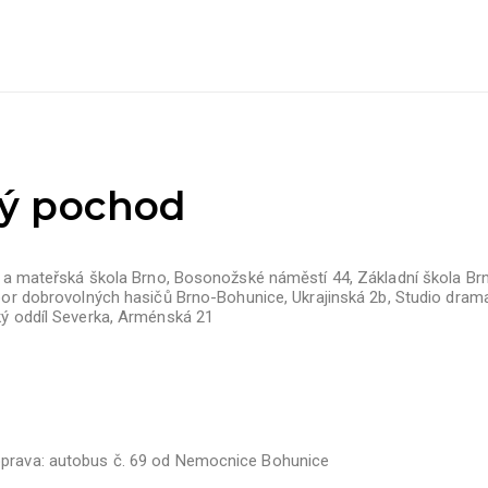
ký pochod
a a mateřská škola Brno, Bosonožské náměstí 44, Základní škola Brn
Sbor dobrovolných hasičů Brno-Bohunice, Ukrajinská 2b, Studio dra
ký oddíl Severka, Arménská 21
oprava: autobus č. 69 od Nemocnice Bohunice