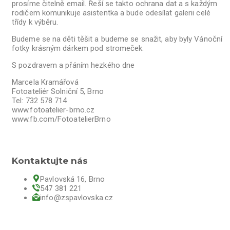
prosíme čitelně email. Řeší se takto ochrana dat a s každým
rodičem komunikuje asistentka a bude odesílat galerii celé
třídy k výběru.
Budeme se na děti těšit a budeme se snažit, aby byly Vánoční
fotky krásným dárkem pod stromeček.
S pozdravem a přáním hezkého dne
Marcela Kramářová
Fotoateliér Solniční 5, Brno
Tel: 732 578 714
www.fotoatelier-brno.cz
www.fb.com/FotoatelierBrno
Kontaktujte nás
Pavlovská 16, Brno
547 381 221
info@zspavlovska.cz