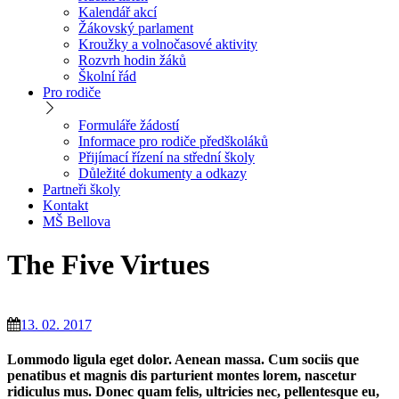
Kalendář akcí
Žákovský parlament
Kroužky a volnočasové aktivity
Rozvrh hodin žáků
Školní řád
Pro rodiče
Formuláře žádostí
Informace pro rodiče předškoláků
Přijímací řízení na střední školy
Důležité dokumenty a odkazy
Partneři školy
Kontakt
MŠ Bellova
The Five Virtues
13. 02. 2017
Lommodo ligula eget dolor. Aenean massa. Cum sociis que
penatibus et magnis dis parturient montes lorem, nascetur
ridiculus mus. Donec quam felis, ultricies nec, pellentesque eu,