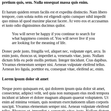
pretium quis, sem. Nulla onsequat massa quis enim.
Et harum quidem rerum facilis est et expedita distinctio. Nam libero
tempore, cum soluta nobis est eligendi optio cumquer nihil impedit
quo minus id quod maxime placeat facere. At vero eos et accusamus
et iusto odio dignissimos ducimus quilor.
You will never be happy if you continue to search for
what happiness consists of. You will never live if you
are looking for the meaning of life.
Donec pede justo, fringilla vel, aliquet nec, vulputate eget, arcu. In
enim justo, rhoncus ut, imperdiet a, venenatis vitae, justo. Nullam
dictum felis eu pede mollis pretium. Integer tincidunt. Cras dapibus.
Vivamus elementum semper nisi. Aenean vulputate eleifend tellus.
Aenean leo ligula, porttitor eu, consequat vitae, eleifend ac, enim.
Lorem ipsum dolor sit amet
Neque porro quisquam est, qui dolorem ipsum quia dolor sit amet,
consectetur, adipisci velit, sed quia non numquam eius modi tempora
incidunt ut labore et dolore magnam aliquam quaerat voluptatem. Ut
enim ad minima veniam, quis nostrum exercitationem ullam corporis
suscipit. Vivamus elementum semper nisi. Aenean vulputate eleifend
tellus. Rhoncus ut, imperdiet a, venenatis vitae, justo. Nullam dictum