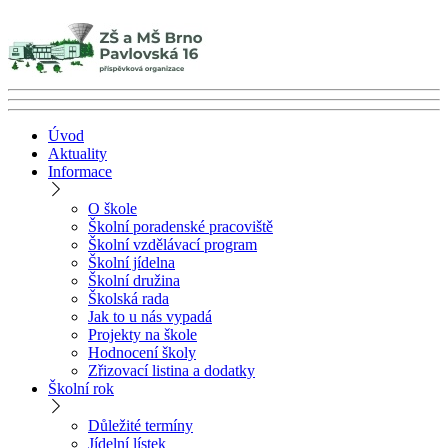
Úvod
Aktuality
Informace
O škole
Školní poradenské pracoviště
Školní vzdělávací program
Školní jídelna
Školní družina
Školská rada
Jak to u nás vypadá
Projekty na škole
Hodnocení školy
Zřizovací listina a dodatky
Školní rok
Důležité termíny
Jídelní lístek