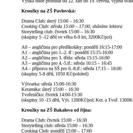
Výuka bude probíhat od 22. září do 19. června, vyjma svátk
Kroužky na ZŠ Pavlovská:
Drama Club: úterý 15:00 – 16:30
Cooking Club: středa 15:00 – 17:00, sháníme lektora
Storytelling club: čtvrtek 15:00 – 16:30
(skupiny 5 -12 dětí ve věku 6-9 let, 3200Kč/pol)
A0 – angličtina pro předškoláky: pondělí 16:15-17:00
A1 – angličtina pro 1.-2. tř : pondělí 15:15-16:00
A2 – angličtina pro 3. třídu: středa 15:15-16:00
A3 – angličtina pro 4.-5.tř.: středa 16:15 – 16:45
A4 – příprava na SŠ pro 6.-8.tř.: středa 17:15 – 18:00
(skupiny 5-8 dětí, 1050 Kč/pololetí)
Výtvarka: středa 15:00-16:30
Keramika: úterý 15:00 – 16:30
Tvořeníčko: čtvrtek 14:00-15:30
(skupiny 10 -15 dětí, Výt. 1200Kč/pol; Ker. a Tvoř. 1300K
Kroužky na ZŠ Bakalova od října:
Drama Club: čtvrtek 15:00 – 16:30
Storytelling club: středa 15:00 – 16:30
Cooking Club: pondělí 15:00 – 17:00