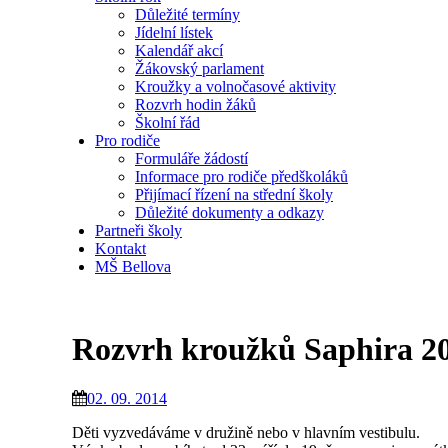
Důležité termíny
Jídelní lístek
Kalendář akcí
Žákovský parlament
Kroužky a volnočasové aktivity
Rozvrh hodin žáků
Školní řád
Pro rodiče
Formuláře žádostí
Informace pro rodiče předškoláků
Přijímací řízení na střední školy
Důležité dokumenty a odkazy
Partneři školy
Kontakt
MŠ Bellova
Rozvrh kroužků Saphira 2
02. 09. 2014
Děti vyzvedáváme v družině nebo v hlavním vestibulu.