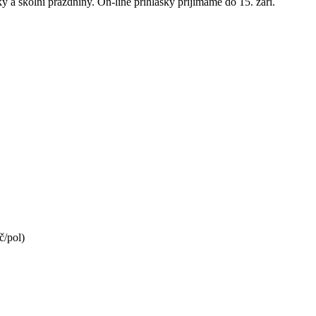
y a školní prázdniny. On-line přihlášky přijímáme do 15. září.
č/pol)