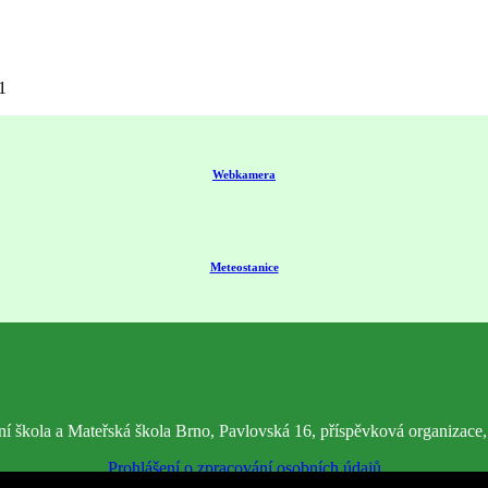
1
Webkamera
Meteostanice
í škola a Mateřská škola Brno, Pavlovská 16, příspěvková organizace
Prohlášení o zpracování osobních údajů