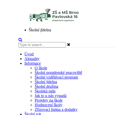
Školní jídelna
Úvod
Aktuality
Informace
O škole
Školní poradenské pracoviště
Školní vzdělávací program
Školní jídelna
Školní družina
Školská rada
Jak to u nás vypadá
Projekty na škole
Hodnocení školy
Zřizovací listina a dodatky
Školní rok