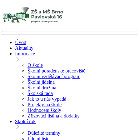
Úvod
Aktuality
Informace
O škole
Školní poradenské pracoviště
Školní vzdělávací program
Školní jídelna
Školní družina
Školská rada
Jak to u nás vypadá
Projekty na škole
Hodnocení školy
Zřizovací listina a dodatky
Školní rok
Důležité termíny
Jídelní lístek