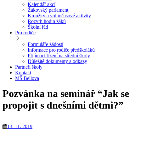
Kalendář akcí
Žákovský parlament
Kroužky a volnočasové aktivity
Rozvrh hodin žáků
Školní řád
Pro rodiče
Formuláře žádostí
Informace pro rodiče předškoláků
Přijímací řízení na střední školy
Důležité dokumenty a odkazy
Partneři školy
Kontakt
MŠ Bellova
Pozvánka na seminář “Jak se
propojit s dnešními dětmi?”
13. 11. 2019