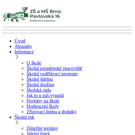
Úvod
Aktuality
Informace
O škole
Školní poradenské pracoviště
Školní vzdělávací program
Školní jídelna
Školní družina
Školská rada
Jak to u nás vypadá
Projekty na škole
Hodnocení školy
Zřizovací listina a dodatky
Školní rok
Důležité termíny
Jídelní lístek