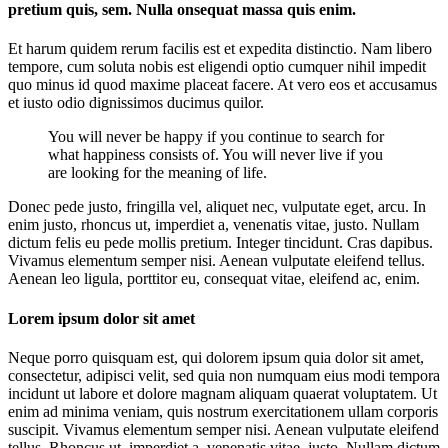
pretium quis, sem. Nulla onsequat massa quis enim.
Et harum quidem rerum facilis est et expedita distinctio. Nam libero
tempore, cum soluta nobis est eligendi optio cumquer nihil impedit
quo minus id quod maxime placeat facere. At vero eos et accusamus
et iusto odio dignissimos ducimus quilor.
You will never be happy if you continue to search for
what happiness consists of. You will never live if you
are looking for the meaning of life.
Donec pede justo, fringilla vel, aliquet nec, vulputate eget, arcu. In
enim justo, rhoncus ut, imperdiet a, venenatis vitae, justo. Nullam
dictum felis eu pede mollis pretium. Integer tincidunt. Cras dapibus.
Vivamus elementum semper nisi. Aenean vulputate eleifend tellus.
Aenean leo ligula, porttitor eu, consequat vitae, eleifend ac, enim.
Lorem ipsum dolor sit amet
Neque porro quisquam est, qui dolorem ipsum quia dolor sit amet,
consectetur, adipisci velit, sed quia non numquam eius modi tempora
incidunt ut labore et dolore magnam aliquam quaerat voluptatem. Ut
enim ad minima veniam, quis nostrum exercitationem ullam corporis
suscipit. Vivamus elementum semper nisi. Aenean vulputate eleifend
tellus. Rhoncus ut, imperdiet a, venenatis vitae, justo. Nullam dictum