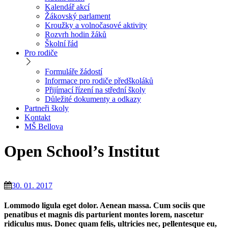
Kalendář akcí
Žákovský parlament
Kroužky a volnočasové aktivity
Rozvrh hodin žáků
Školní řád
Pro rodiče
Formuláře žádostí
Informace pro rodiče předškoláků
Přijímací řízení na střední školy
Důležité dokumenty a odkazy
Partneři školy
Kontakt
MŠ Bellova
Open School’s Institut
30. 01. 2017
Lommodo ligula eget dolor. Aenean massa. Cum sociis que
penatibus et magnis dis parturient montes lorem, nascetur
ridiculus mus. Donec quam felis, ultricies nec, pellentesque eu,