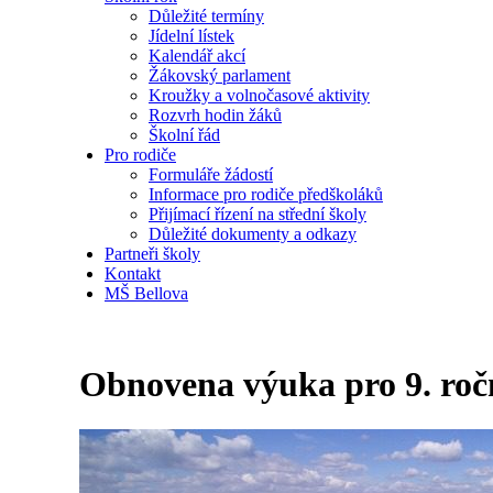
Důležité termíny
Jídelní lístek
Kalendář akcí
Žákovský parlament
Kroužky a volnočasové aktivity
Rozvrh hodin žáků
Školní řád
Pro rodiče
Formuláře žádostí
Informace pro rodiče předškoláků
Přijímací řízení na střední školy
Důležité dokumenty a odkazy
Partneři školy
Kontakt
MŠ Bellova
Obnovena výuka pro 9. roč