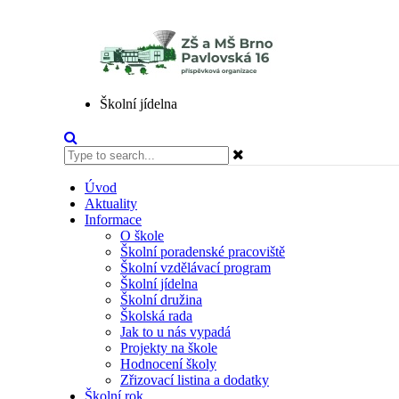
Školní jídelna
Úvod
Aktuality
Informace
O škole
Školní poradenské pracoviště
Školní vzdělávací program
Školní jídelna
Školní družina
Školská rada
Jak to u nás vypadá
Projekty na škole
Hodnocení školy
Zřizovací listina a dodatky
Školní rok