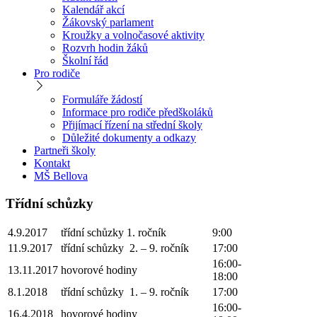
Kalendář akcí
Žákovský parlament
Kroužky a volnočasové aktivity
Rozvrh hodin žáků
Školní řád
Pro rodiče
Formuláře žádostí
Informace pro rodiče předškoláků
Přijímací řízení na střední školy
Důležité dokumenty a odkazy
Partneři školy
Kontakt
MŠ Bellova
Třídní schůzky
4.9.2017
třídní schůzky 1. ročník
9:00
11.9.2017
třídní schůzky 2. – 9. ročník
17:00
16:00-
13.11.2017
hovorové hodiny
18:00
8.1.2018
třídní schůzky 1. – 9. ročník
17:00
16:00-
16.4.2018
hovorové hodiny