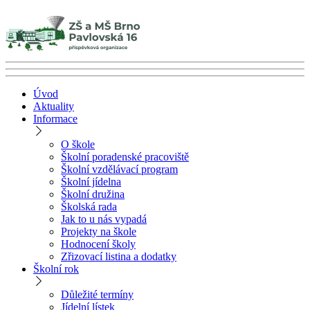
Úvod
Aktuality
Informace
O škole
Školní poradenské pracoviště
Školní vzdělávací program
Školní jídelna
Školní družina
Školská rada
Jak to u nás vypadá
Projekty na škole
Hodnocení školy
Zřizovací listina a dodatky
Školní rok
Důležité termíny
Jídelní lístek